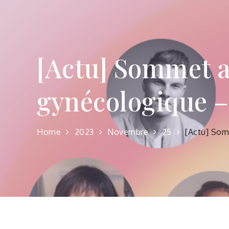
[Actu] Sommet 
gynécologique –
Home
2023
Novembre
25
[Actu] Som