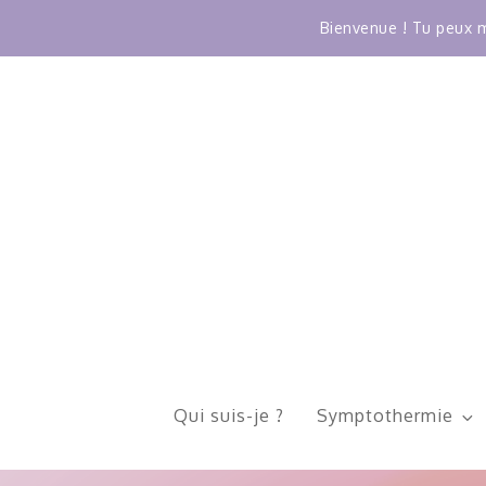
Bienvenue ! Tu peux m
Skip
to
content
Qui suis-je ?
Symptothermie