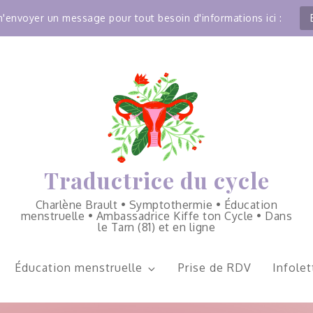
'envoyer un message pour tout besoin d'informations ici :
Traductrice du cycle
Charlène Brault • Symptothermie • Éducation
menstruelle • Ambassadrice Kiffe ton Cycle • Dans
le Tarn (81) et en ligne
Éducation menstruelle
Prise de RDV
Infolet