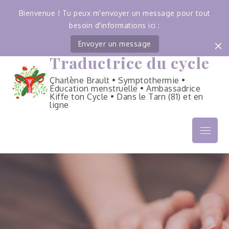
Bienvenue ! Tu peux m'envoyer un message pour tout
besoin d'informations ici :
Envoyer un message
Traductrice du cycle
Skip
to
Charlène Brault • Symptothermie •
content
Éducation menstruelle • Ambassadrice
Kiffe ton Cycle • Dans le Tarn (81) et en
ligne
Menu