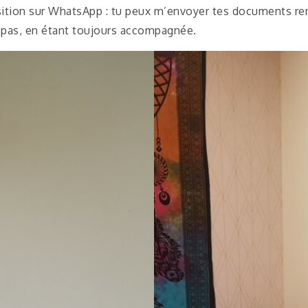
osition sur WhatsApp : tu peux m’envoyer tes documents remp
à pas, en étant toujours accompagnée.