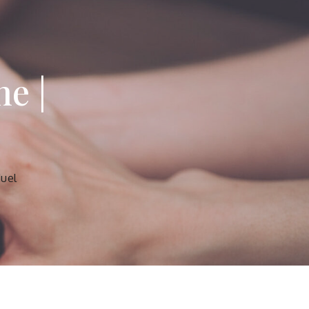
e |
duel