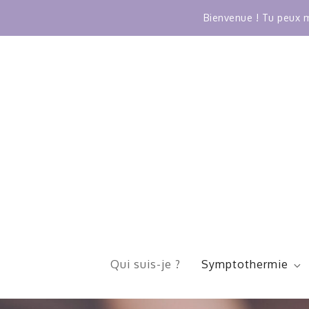
Bienvenue ! Tu peux m
Skip
to
content
Qui suis-je ?
Symptothermie