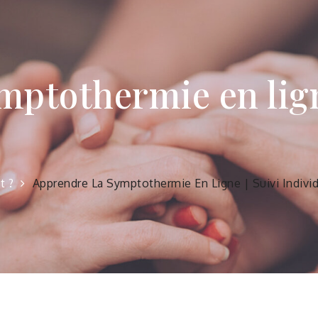
mptothermie en lign
t ?
Apprendre La Symptothermie En Ligne | Suivi Indivi