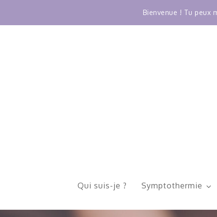
Bienvenue ! Tu peux m
Skip
to
content
Qui suis-je ?
Symptothermie