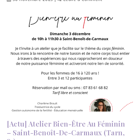
[Actu]
Calendrier
de
l’avent
2023
!
En
ligne
[Actu] Atelier Bien-Être Au Féminin
– Saint-Benoît-De-Carmaux (Tarn,