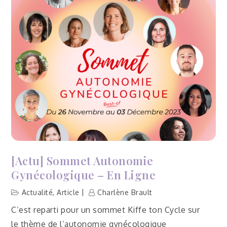
être
pour
tous
–
Saint-
Benoît-
de-
Carmaux
(Tarn,
81)
[Actu] Sommet Autonomie
Gynécologique – En Ligne
Actualité
,
Article
Charlène Brault
C’est reparti pour un sommet Kiffe ton Cycle sur
le thème de l’autonomie gynécologique