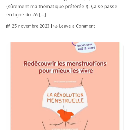
(sûrement ma thématique préférée !). Ça se passe
en ligne du 26 […]
on
25 novembre 2023
Leave a Comment
[Actu]
Sommet
autonomie
gynécologique
–
En
ligne