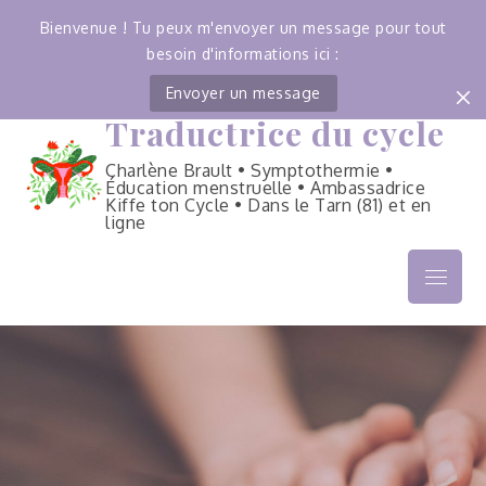
Bienvenue ! Tu peux m'envoyer un message pour tout
besoin d'informations ici :
Envoyer un message
Traductrice du cycle
Skip
to
Charlène Brault • Symptothermie •
content
Éducation menstruelle • Ambassadrice
Kiffe ton Cycle • Dans le Tarn (81) et en
ligne
Menu