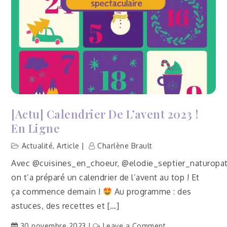
[Actu] Calendrier De L’avent 2023 !
En Ligne
Actualité
,
Article
Charlène Brault
Avec @cuisines_en_choeur, @elodie_septier_naturopat
on t’a préparé un calendrier de l’avent au top ! Et
ça commence demain !
Au programme : des
astuces, des recettes et […]
on
30 novembre 2023
Leave a Comment