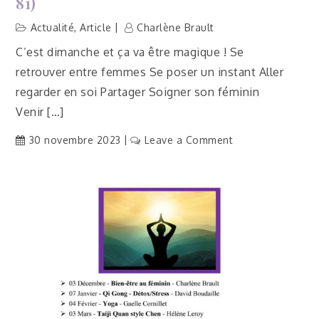
81)
Actualité
,
Article
Charlène Brault
C’est dimanche et ça va être magique ! Se
retrouver entre femmes Se poser un instant Aller
regarder en soi Partager Soigner son féminin
Venir […]
on
30 novembre 2023
Leave a Comment
[Actu]
Atelier
Bien-
être
au
féminin
–
Saint-
Benoît-
de-