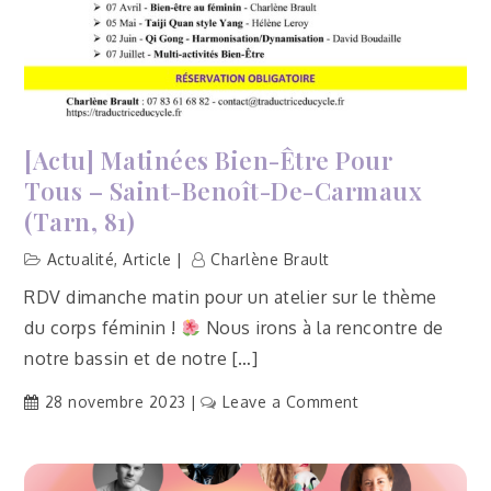
Carmaux
(Tarn,
81)
[Actu] Matinées Bien-Être Pour
Tous – Saint-Benoît-De-Carmaux
(Tarn, 81)
Actualité
,
Article
Charlène Brault
RDV dimanche matin pour un atelier sur le thème
du corps féminin !
Nous irons à la rencontre de
notre bassin et de notre […]
on
28 novembre 2023
Leave a Comment
[Actu]
Matinées
bien-