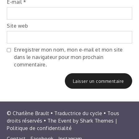
E-mail
*
Site web
Enregistrer mon nom, mon e-mail et mon site
dans le navigateur pour mon prochain
commentaire.
© Charlène Brault • Traductrice du cycle • Tous
droits réservés • The Event by
Shark Themes
|
Politique de confidentialité
Contact
Facebook
Instagram