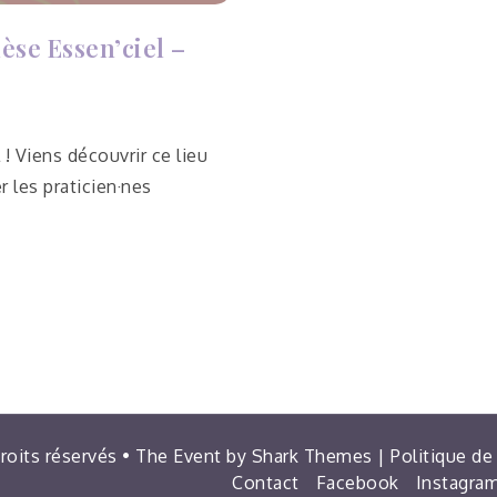
èse Essen’ciel –
! Viens découvrir ce lieu
 les praticien·nes
droits réservés • The Event by
Shark Themes
|
Politique de
Contact
Facebook
Instagra