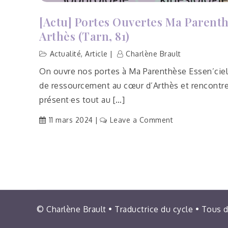
[Actu] Portes Ouvertes Ma Parenth
Arthès (Tarn, 81)
Actualité
,
Article
Charlène Brault
On ouvre nos portes à Ma Parenthèse Essen’ciel 
de ressourcement au cœur d’Arthès et rencontrer
présent·es tout au […]
on
11 mars 2024
Leave a Comment
[Actu]
Portes
ouvertes
Ma
Parenthèse
Essen’ciel
–
© Charlène Brault • Traductrice du cycle • Tous 
Arthès