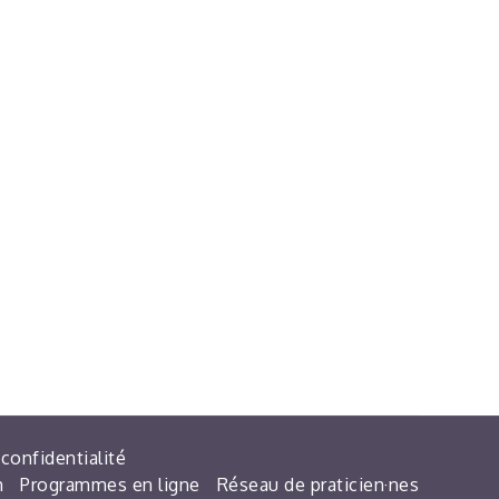
 confidentialité
m
Programmes en ligne
Réseau de praticien·nes