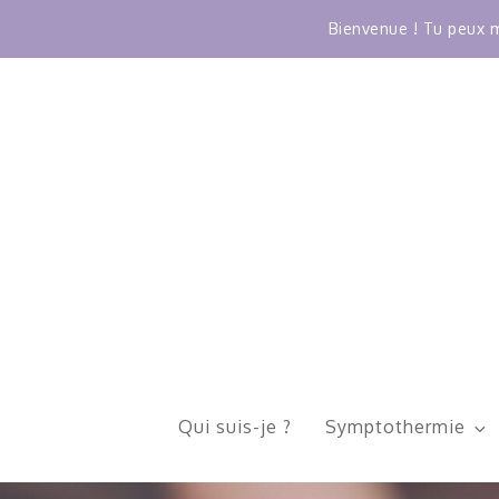
Bienvenue ! Tu peux m
Skip
to
content
Qui suis-je ?
Symptothermie