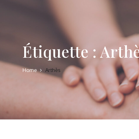
Étiquette :
Arth
Home
Arthès