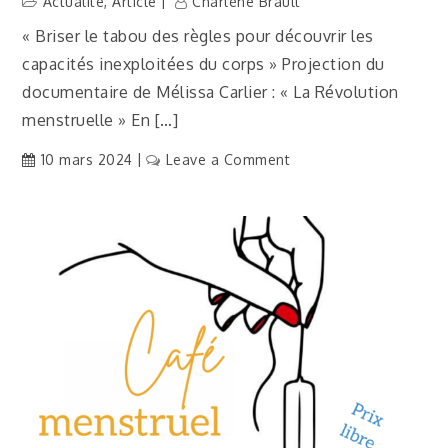
Actualité
,
Article
Charlène Brault
« Briser le tabou des règles pour découvrir les
capacités inexploitées du corps » Projection du
documentaire de Mélissa Carlier : « La Révolution
menstruelle » En […]
on
10 mars 2024
Leave a Comment
[Actu]
Projection
« La
Révolution
menstruelle »
–
Saint-
Benoît-
de-
Carmaux
(Tarn,
81)