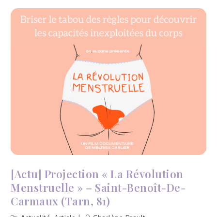
Atelier
Bien-
être
au
féminin
–
Saint-
Benoît-
de-
Carmaux
(Tarn,
81)
[Actu] Projection « La Révolution
Menstruelle » – Saint-Benoît-De-
Carmaux (Tarn, 81)