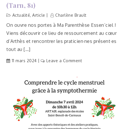
(Tarn, 81)
Actualité
,
Article
Charlène Brault
On ouvre nos portes à Ma Parenthèse Essen’ciel !
Viens découvrir ce lieu de ressourcement au cœur
d’Arthès et rencontrer les praticien·nes présent·es
tout au […]
on
11 mars 2024
Leave a Comment
[Actu]
Portes
ouvertes
Ma
Parenthèse
Essen’ciel
–
Arthès
(Tarn,