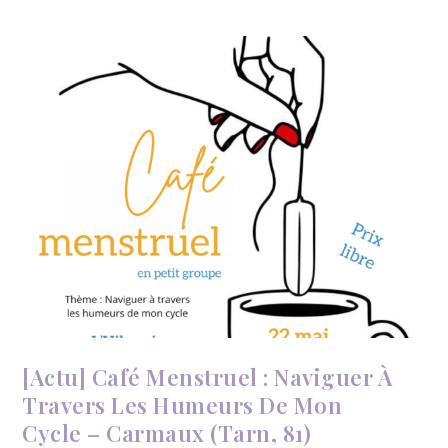
[Actu]
Forum
du
Mieux-
être
et
de
la
connaissance
de
soi
–
Lavaur
(Tarn,
81)
[Actu] Café Menstruel : Naviguer À
Travers Les Humeurs De Mon
Cycle – Carmaux (Tarn, 81)