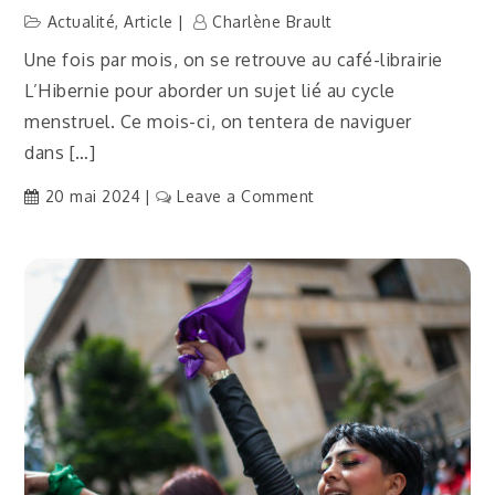
Actualité
,
Article
Charlène Brault
Une fois par mois, on se retrouve au café-librairie
L’Hibernie pour aborder un sujet lié au cycle
menstruel. Ce mois-ci, on tentera de naviguer
dans […]
on
20 mai 2024
Leave a Comment
[Actu]
Café
menstruel
:
Naviguer
à
travers
les
humeurs
de
mon