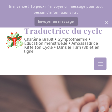
Bienvenue ! Tu peux m'envoyer un message pour tout
besoin d'informations ici :
Envoyer un message
Traductrice du cycle
Skip
to
Charlène Brault • Symptothermie •
content
Éducation menstruelle • Ambassadrice
Kiffe ton Cycle • Dans le Tarn (81) et en
ligne
Menu