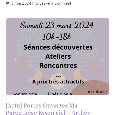
on
13 mai 2024
Leave a Comment
[Traduction]
Colombie
:
comment
promouvoir
l’accès
aux
services
d’avortement
légal
pour
les
femmes
afrodescendantes
[Actu] Portes Ouvertes Ma
Parenthèse Essen’ciel – Arthès