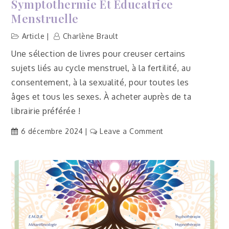
Symptothermie Et Éducatrice
Menstruelle
Article
Charlène Brault
Une sélection de livres pour creuser certains
sujets liés au cycle menstruel, à la fertilité, au
consentement, à la sexualité, pour toutes les
âges et tous les sexes. À acheter auprès de ta
librairie préférée !
on
6 décembre 2024
Leave a Comment
Bibliographie
d’une
formatrice
en
symptothermie
et
éducatrice
menstruelle