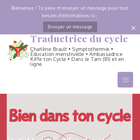
Bienvenue ! Tu peux m'envoyer un message pour tout
besoin d'informations ici :
Envoyer un message
Traductrice du cycle
Skip
to
Charlène Brault • Symptothermie •
content
Éducation menstruelle • Ambassadrice
Kiffe ton Cycle • Dans le Tarn (81) et en
ligne
Menu