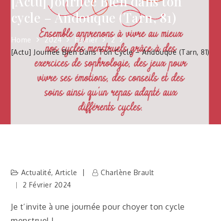
[Actu] Journée Bien dans ton
cycle – Andouque (Tarn, 81)
Home
2024
Février
2
[Actu] Journée Bien Dans Ton Cycle – Andouque (Tarn, 81)
Actualité
,
Article
Charlène Brault
2 Février 2024
Je t’invite à une journée pour choyer ton cycle
menstruel !