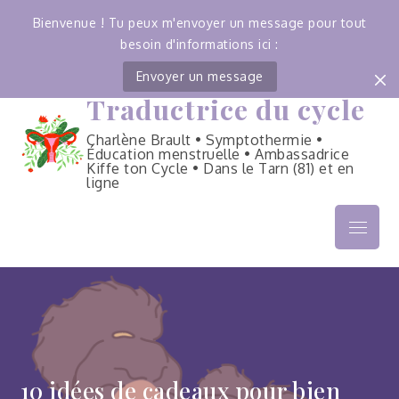
Bienvenue ! Tu peux m'envoyer un message pour tout
besoin d'informations ici :
Envoyer un message
Traductrice du cycle
Skip
to
Charlène Brault • Symptothermie •
content
Éducation menstruelle • Ambassadrice
Kiffe ton Cycle • Dans le Tarn (81) et en
ligne
Menu
10 idées de cadeaux pour bien