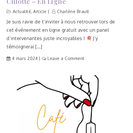
Culotte – En Ligne
Actualité
,
Article
Charlène Brault
Je suis ravie de t’inviter à nous retrouver lors de
cet événement en ligne gratuit avec un panel
d’intervenantes juste incroyables !
J’y
témoignerai […]
on
4 mars 2024
Leave a Comment
[Actu]
Sommet
Bien
dans
ma
culotte
–
En
ligne