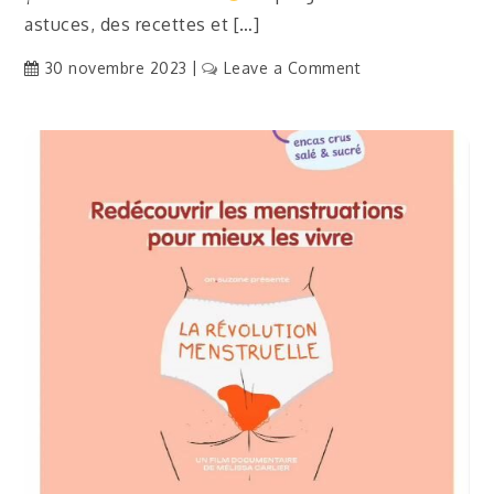
astuces, des recettes et […]
on
30 novembre 2023
Leave a Comment
[Actu]
Calendrier
de
l’avent
2023
!
En
ligne