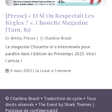
au
Printemps
[Presse] « Et Si On Respectait Les
du
Règles ?­ », Chouette Magazine
bien-
(Tarn, 81)
être
(Albi,
Article
,
Presse
Charlène Brault
81)
Le magazine Chouette m’a interviewée pour
paraître dans l’édition du Printemps 2023. Voici
l’article !
on
6 mars 2023
Leave a Comment
[Presse]
« Et
si
on
© Charlène Brault • Traductrice du cycle • Tous
respectait
droits réservés • The Event by
Shark Themes
|
les
Politique de confidentialité