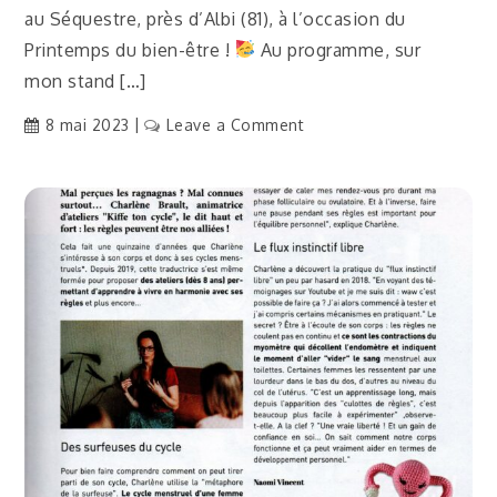
au Séquestre, près d’Albi (81), à l’occasion du
Printemps du bien-être !
Au programme, sur
mon stand […]
on
8 mai 2023
Leave a Comment
[Actu]
Des
ateliers
sur
la
symptothermie,
le
flux
libre
instinctif
et
les
premières
règles