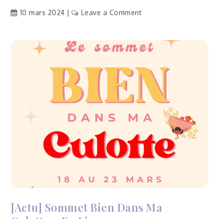
on
10 mars 2024
Leave a Comment
[Actu]
Projection
« La
Révolution
menstruelle »
–
Saint-
Benoît-
de-
Carmaux
(Tarn,
81)
[Actu] Sommet Bien Dans Ma