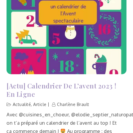
Carmaux
(Tarn,
81)
[Actu] Calendrier De L’avent 2023 !
En Ligne
Actualité
,
Article
Charlène Brault
Avec @cuisines_en_choeur, @elodie_septier_naturopat
on t’a préparé un calendrier de l’avent au top ! Et
ça commence demain !
Au programme : des