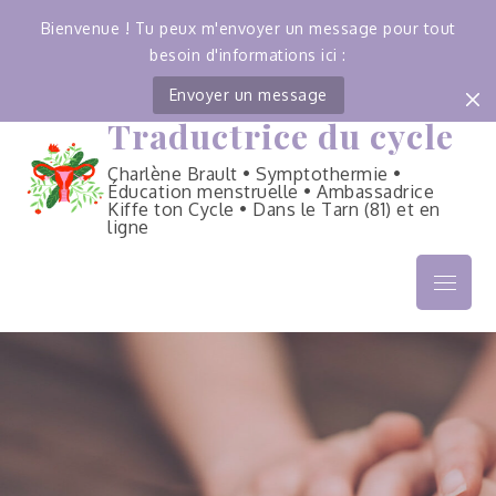
Bienvenue ! Tu peux m'envoyer un message pour tout
besoin d'informations ici :
Envoyer un message
Traductrice du cycle
Skip
to
Charlène Brault • Symptothermie •
content
Éducation menstruelle • Ambassadrice
Kiffe ton Cycle • Dans le Tarn (81) et en
ligne
Menu