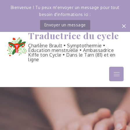
Bienvenue ! Tu peux m'envoyer un message pour tout
besoin d'informations ici :
Envoyer un message
Traductrice du cycle
Skip
to
Charlène Brault • Symptothermie •
content
Éducation menstruelle • Ambassadrice
Kiffe ton Cycle • Dans le Tarn (81) et en
ligne
Menu