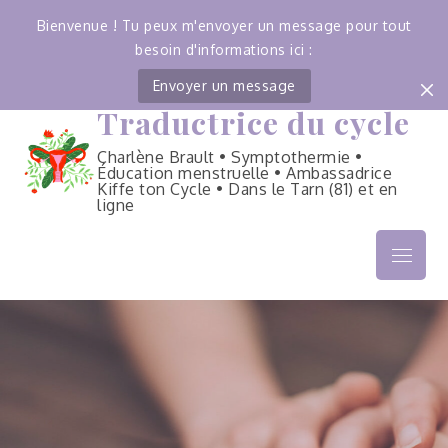
Bienvenue ! Tu peux m'envoyer un message pour tout
besoin d'informations ici :
Envoyer un message
Traductrice du cycle
Skip
to
Charlène Brault • Symptothermie •
content
Éducation menstruelle • Ambassadrice
Kiffe ton Cycle • Dans le Tarn (81) et en
ligne
Menu