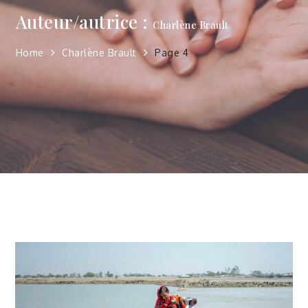
Auteur/autrice :
Charlène Brault
Home
Charlène Brault
Page 4