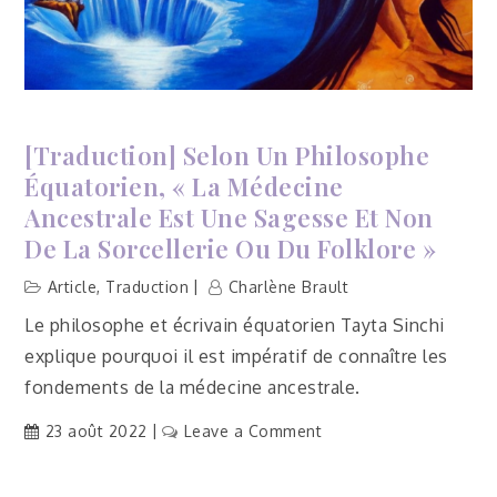
à
prendre
la
pilule
pour
arrêter
[Traduction] Selon Un Philosophe
leurs
Équatorien, « La Médecine
menstruations
Ancestrale Est Une Sagesse Et Non
De La Sorcellerie Ou Du Folklore »
Article
,
Traduction
Charlène Brault
Le philosophe et écrivain équatorien Tayta Sinchi
explique pourquoi il est impératif de connaître les
fondements de la médecine ancestrale.
on
23 août 2022
Leave a Comment
[Traduction]
Selon