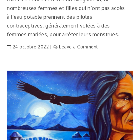
nombreuses femmes et filles qui n’ont pas accès
à l’eau potable prennent des pilules
contraceptives, généralement volées à des
femmes mariées, pour arrêter leurs menstrues.
on
24 octobre 2022
Leave a Comment
[Traduction]
Bangladesh
:
l’élévation
du
niveau
de
la
mer
pousse
les
femmes