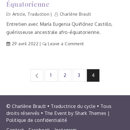
Équatorienne
Article
,
Traduction
Charlène Brault
Entretien avec María Eugenia Quiñónez Castillo,
guérisseuse ancestrale afro-équatorienne.
on
29 avril 2022
Leave a Comment
[Traduction]
« La
médecine
Pagination
ancestrale
1
2
3
4
offre
des
un
nouvel
espoir
publications
© Charlène Brault • Traductrice du cycle • Tous
de
droits réservés • The Event by
Shark Themes
|
vie »,
Politique de confidentialité
déclare
une