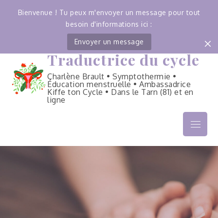
Bienvenue ! Tu peux m'envoyer un message pour tout
besoin d'informations ici :
Envoyer un message
Traductrice du cycle
Skip
to
Charlène Brault • Symptothermie •
content
Éducation menstruelle • Ambassadrice
Kiffe ton Cycle • Dans le Tarn (81) et en
ligne
Menu