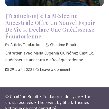
de
la
sorcellerie
[Traduction] « La Médecine
ou
Ancestrale Offre Un Nouvel Espoir
du
De Vie », Déclare Une Guérisseuse
folklore »
Équatorienne
Article
,
Traduction
Charlène Brault
Entretien avec María Eugenia Quiñónez Castillo,
guérisseuse ancestrale afro-équatorienne.
on
29 avril 2022
Leave a Comment
[Traduction]
« La
médecine
ancestrale
© Charlène Brault • Traductrice du cycle • Tous
offre
droits réservés • The Event by
Shark Themes
|
un
Politique de confidentialité