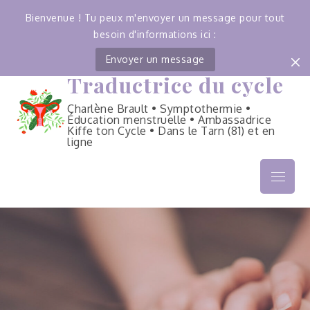
Bienvenue ! Tu peux m'envoyer un message pour tout
besoin d'informations ici :
Envoyer un message
Traductrice du cycle
Skip
to
Charlène Brault • Symptothermie •
content
Éducation menstruelle • Ambassadrice
Kiffe ton Cycle • Dans le Tarn (81) et en
ligne
Menu