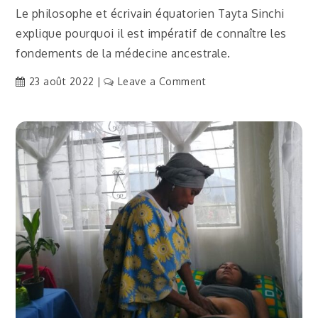
Le philosophe et écrivain équatorien Tayta Sinchi
explique pourquoi il est impératif de connaître les
fondements de la médecine ancestrale.
on
23 août 2022
Leave a Comment
[Traduction]
Selon
un
philosophe
équatorien,
« La
médecine
ancestrale
est
une
sagesse
et
non