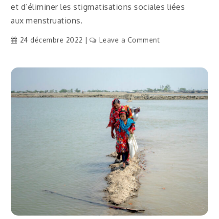
et d’éliminer les stigmatisations sociales liées
aux menstruations.
on
24 décembre 2022
Leave a Comment
[Traduction]
Un
mouvement
pour
des
serviettes
hygiéniques
accessibles
et
abordables
en
Asie
du
Sud