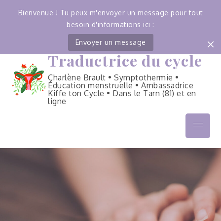
Bienvenue ! Tu peux m'envoyer un message pour tout
besoin d'informations ici :
Envoyer un message
Traductrice du cycle
Skip
to
Charlène Brault • Symptothermie •
content
Éducation menstruelle • Ambassadrice
Kiffe ton Cycle • Dans le Tarn (81) et en
ligne
Menu