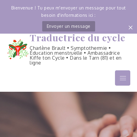
Bienvenue ! Tu peux m'envoyer un message pour tout
besoin d'informations ici :
Envoyer un message
Traductrice du cycle
Skip
to
Charlène Brault • Symptothermie •
content
Éducation menstruelle • Ambassadrice
Kiffe ton Cycle • Dans le Tarn (81) et en
ligne
Menu