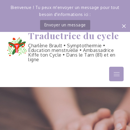
Bienvenue ! Tu peux m'envoyer un message pour tout
besoin d'informations ici :
Envoyer un message
Traductrice du cycle
Skip
to
Charlène Brault • Symptothermie •
content
Éducation menstruelle • Ambassadrice
Kiffe ton Cycle • Dans le Tarn (81) et en
ligne
Menu