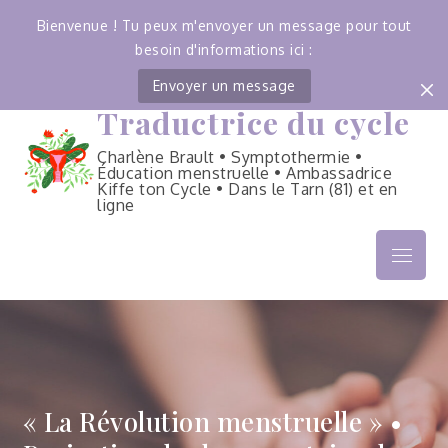
Bienvenue ! Tu peux m'envoyer un message pour tout
besoin d'informations ici :
Envoyer un message
Traductrice du cycle
Skip
to
Charlène Brault • Symptothermie •
content
Éducation menstruelle • Ambassadrice
Kiffe ton Cycle • Dans le Tarn (81) et en
ligne
Menu
« La Révolution menstruelle » •