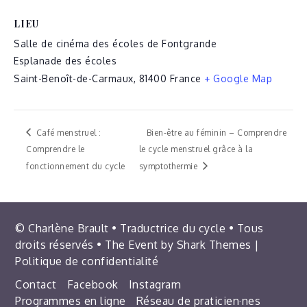
LIEU
Salle de cinéma des écoles de Fontgrande
Esplanade des écoles
Saint-Benoît-de-Carmaux
,
81400
France
+ Google Map
Café menstruel :
Bien-être au féminin – Comprendre
Comprendre le
le cycle menstruel grâce à la
fonctionnement du cycle
symptothermie
© Charlène Brault • Traductrice du cycle • Tous
droits réservés • The Event by
Shark Themes
|
Politique de confidentialité
Contact
Facebook
Instagram
Programmes en ligne
Réseau de praticien·nes