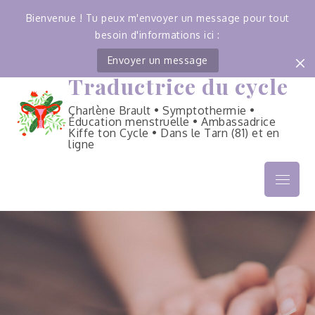
Bienvenue ! Tu peux m'envoyer un message pour tout
besoin d'informations ici :
Envoyer un message
Traductrice du cycle
Skip
to
Charlène Brault • Symptothermie •
content
Éducation menstruelle • Ambassadrice
Kiffe ton Cycle • Dans le Tarn (81) et en
ligne
Menu