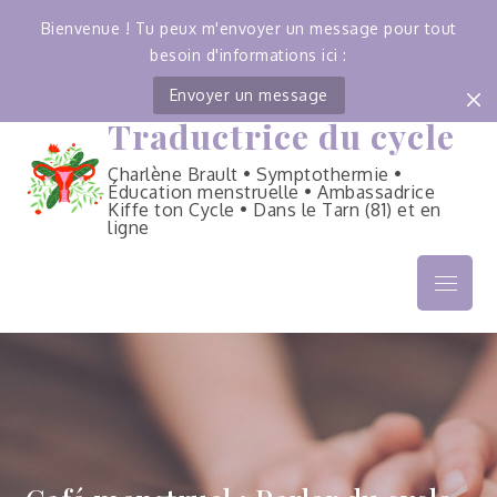
Bienvenue ! Tu peux m'envoyer un message pour tout
besoin d'informations ici :
Envoyer un message
Traductrice du cycle
Skip
to
Charlène Brault • Symptothermie •
content
Éducation menstruelle • Ambassadrice
Kiffe ton Cycle • Dans le Tarn (81) et en
ligne
Menu