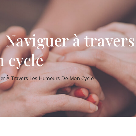
 Naviguer à travers
 cycle
uer À Travers Les Humeurs De Mon Cycle