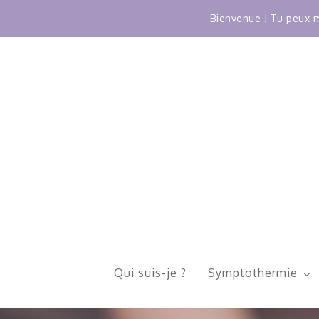
Bienvenue ! Tu peux m
Skip
to
content
Qui suis-je ?
Symptothermie