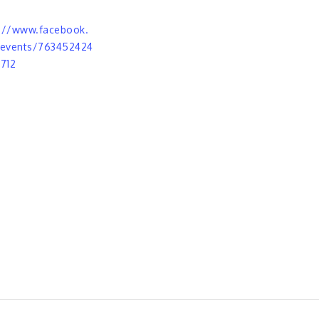
:
s://www.facebook.
events/763452424
712