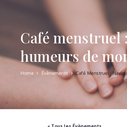
Café menstruel :
humeurs de mon
Home
Évènements
Café Menstruel : Navig
« Tous les Évènements