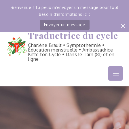
Bienvenue ! Tu peux m'envoyer un message pour tout
besoin d'informations ici :
Envoyer un message
Traductrice du cycle
Skip
to
Charlène Brault • Symptothermie •
content
Éducation menstruelle • Ambassadrice
Kiffe ton Cycle • Dans le Tarn (81) et en
ligne
Menu