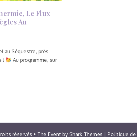
thermie, Le Flux
Règles Au
uel au Séquestre, près
e !
Au programme, sur
droits réservés • The Event by
Shark Themes
|
Politique de