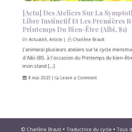
[Actu] Des Ateliers Sur La Sympto
Libre Instinctif Et Les Premières 
Printemps Du Bien-Être (Albi, 81)
Actualité
,
Article
Charlène Brault
J’animerai plusieurs ateliers sur le cycle menstr
d’Albi (81), à l’occasion du Printemps du bien-êtr
mon stand […]
on
8 mai 2023
Leave a Comment
[Actu]
Des
ateliers
sur
la
symptothermie,
le
© Charlène Brault • Traductrice du cycle • Tous 