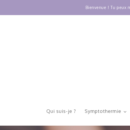
Bienvenue ! Tu peux m
Skip
to
content
Qui suis-je ?
Symptothermie